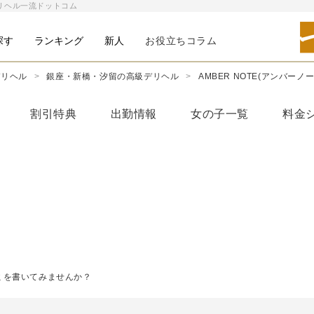
級デリヘル一流ドットコム
探す
ランキング
新人
お役立ちコラム
デリヘル
銀座・新橋・汐留の高級デリヘル
AMBER NOTE(アンバーノー
割引特典
出勤情報
女の子一覧
料金
コミを書いてみませんか？