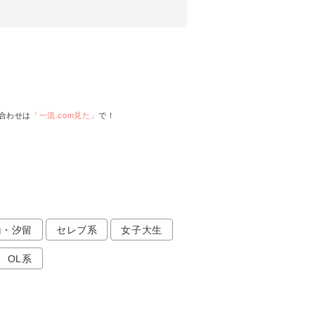
合わせは
「一流.com見た」
で！
橋・汐留
セレブ系
女子大生
OL系