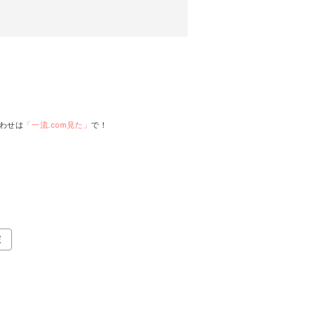
わせは
「一流.com見た」
で！
塚