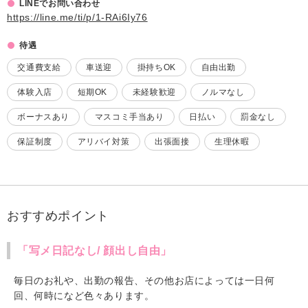
LINEでお問い合わせ
https://line.me/ti/p/1-RAi6Iy76
待遇
交通費支給
車送迎
掛持ちOK
自由出勤
体験入店
短期OK
未経験歓迎
ノルマなし
ボーナスあり
マスコミ手当あり
日払い
罰金なし
保証制度
アリバイ対策
出張面接
生理休暇
おすすめポイント
「写メ日記なし/ 顔出し自由」
毎日のお礼や、出勤の報告、その他お店によっては一日何
回、何時になど色々あります。