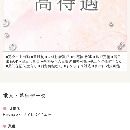
■完全自由出勤 ■登録制 ■未経験者歓迎 ■自宅待機OK ■送迎完備 ■当日
出勤OK ■顔出し自由 ■全国からの出稼ぎ相談可能 ■他店との掛持ちOK
■最低保証制度有り ■雑費負担なし ■インボイス対応 ■身バレ対策可能
求人・募集データ
店舗名
Firenze～フィレンツェ～
業種