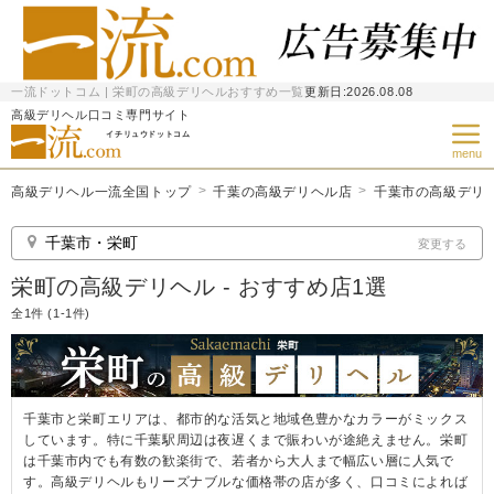
一流ドットコム | 栄町の高級デリヘルおすすめ一覧
更新日:
2026.08.08
高級デリヘル口コミ専門サイト
イチリュウドットコム
menu
高級デリヘル一流全国トップ
千葉の高級デリヘル店
千葉市の高級デリ
千葉市・栄町
変更する
栄町の高級デリヘル - おすすめ店1選
全1件 (1-1件)
千葉市と栄町エリアは、都市的な活気と地域色豊かなカラーがミックス
しています。特に千葉駅周辺は夜遅くまで賑わいが途絶えません。栄町
は千葉市内でも有数の歓楽街で、若者から大人まで幅広い層に人気で
す。高級デリヘルもリーズナブルな価格帯の店が多く、口コミによれば