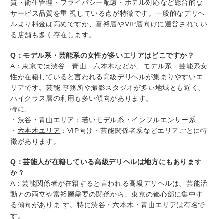
質・衛生管理・プライバシー配慮・ホテル対応など総合的な
サービス品質を重 視している点が特徴です。一般的なデリヘ
ルより料金は高めですが、富裕層やVIP層向けに運営されてい
る店舗も多く存在します。
Q：モデル系・芸能系の女性が多いエリアはどこですか？
A：東京では渋谷・青山・六本木などが、モデル系・芸能系女
性が在籍していると言われる高級デリヘルが集まりやすいエ
リアです。芸能 事務所や撮影スタジオが多い地域とも近く、
ハイクラス層の利用も多い傾向があります。
特に、
・
渋谷・青山エリア
：若いモデル系・インフルエンサー系
・
六本木エリア
：VIP向け・芸能関係者系などエリアごとに特
徴があります。
Q：芸能人が在籍している高級デリヘルは地方にもあります
か？
A：芸能関係者が在籍すると言われる高級デリヘルは、芸能活
動との両立や富裕層需要の関係から、東京の都心部に集中す
る傾向がありま す。特に渋谷・六本木・青山エリアは有名で
す。