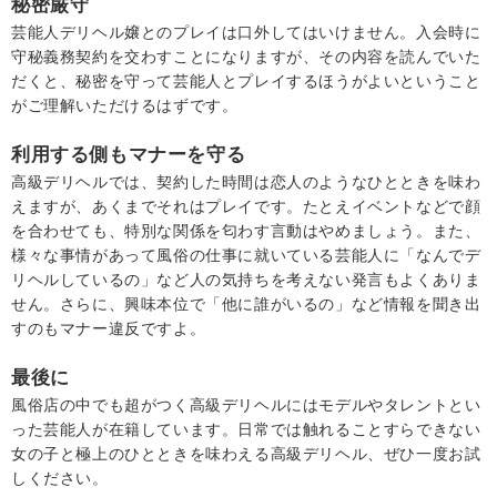
秘密厳守
芸能人デリヘル嬢とのプレイは口外してはいけません。入会時に
守秘義務契約を交わすことになりますが、その内容を読んでいた
だくと、秘密を守って芸能人とプレイするほうがよいということ
がご理解いただけるはずです。
利用する側もマナーを守る
高級デリヘルでは、契約した時間は恋人のようなひとときを味わ
えますが、あくまでそれはプレイです。たとえイベントなどで顔
を合わせても、特別な関係を匂わす言動はやめましょう。また、
様々な事情があって風俗の仕事に就いている芸能人に「なんでデ
リヘルしているの」など人の気持ちを考えない発言もよくありま
せん。さらに、興味本位で「他に誰がいるの」など情報を聞き出
すのもマナー違反ですよ。
最後に
風俗店の中でも超がつく高級デリヘルにはモデルやタレントとい
った芸能人が在籍しています。日常では触れることすらできない
女の子と極上のひとときを味わえる高級デリヘル、ぜひ一度お試
しください。