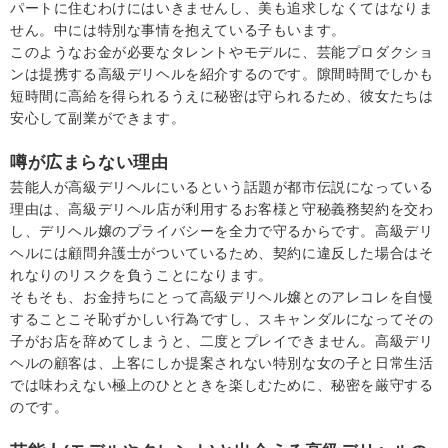
パートに住むわけにはいきませんし、美も追求しなくてはなりま
せん。中には特別な事情を抱えている子もいます。
このようなお金が必要なタレントやモデルに、芸能プロダクショ
ンは提携する高級デリヘルを紹介するのです。隙間時間でしかも
短時間に高給を得られるうえに秘密は守られるため、彼女たちは
安心して副業ができます。
噂が広まらない理由
芸能人が高級デリヘルにいるという話題が都市伝説になっている
理由は、高級デリヘル店が利用するお客様と守秘義務契約を交わ
し、デリヘル嬢のプライバシーを全力で守るからです。高級デリ
ヘルには顧問弁護士がついているため、契約に違反した場合はそ
れなりのリスクを負うことになります。
そもそも、お金持ちにとって高級デリヘル嬢とのアレコレを自慢
することこそ恥ずかしい行為ですし、スキャンダルになってその
子がお店を辞めてしまうと、二度とプレイできません。高級デリ
ヘルの顧客は、上客にしか提案されない特別な女の子と日常生活
では味わえない極上のひとときを楽しむために、秘密を厳守する
のです。