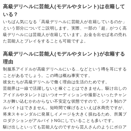
高級デリヘルに芸能人(モデルやタレント)は在籍して
いる？
いちばん気になる「高級デリヘルに芸能人が在籍しているのか」
という部分についてご説明します。実際、一部の「超」がつく高
級デリヘルには芸能人が在籍しています。お金を出せば名の売れ
た芸能人とプレイをすることも可能ですよ。
高級デリヘルに芸能人(モデルやタレント)が在籍する
理由
制服系アイドルが高級デリヘルにいる…などという噂を耳にする
ことがあるでしょう。この噂は概ね事実です。
彼女たちが高級デリヘルで働く理由は生活のためです。
芸能界は一線で活躍しないと稼ぐことはできません。駆け出しの
アイドルやタレントはいつオーディションや撮影といったチャン
スが舞い込むかわからない不安定な状態ですので、シフト制のア
ルバイトはできません。短時間で稼げるといえば水商売ですが、
将来スキャンダルに発展しイメージを大きく損ねるため、所属プ
ロダクションがアルバイトNGにしていることも多いです。
駆け出しといっても芸能人なのですから芸人さんのようにボロア