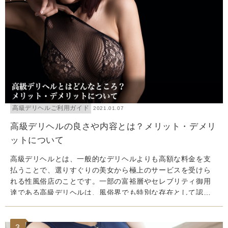
高級デリヘルご利用ガイド
2021.01.07
高級デリヘルの良さや内容とは？メリット・デメリ
ットについて
高級デリヘルとは、一般的なデリヘルよりも高額な料金を支
払うことで、選りすぐりの美女から極上のサービスを受けら
れる性風俗店のことです。一部の富裕層やセレブリティ御用
達である高級デリヘルは、風俗界でも特別な存在として認知
されています。今回は、高級デリヘルとはどんなところなの
か、サービス内容やメリット・デメリットなど詳しくご紹介
します。
3