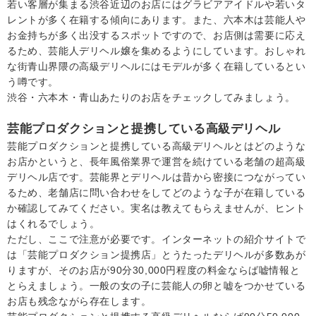
若い客層が集まる渋谷近辺のお店にはグラビアアイドルや若いタ
レントが多く在籍する傾向にあります。また、六本木は芸能人や
お金持ちが多く出没するスポットですので、お店側は需要に応え
るため、芸能人デリヘル嬢を集めるようにしています。おしゃれ
な街青山界隈の高級デリヘルにはモデルが多く在籍しているとい
う噂です。
渋谷・六本木・青山あたりのお店をチェックしてみましょう。
芸能プロダクションと提携している高級デリヘル
芸能プロダクションと提携している高級デリヘルとはどのような
お店かというと、長年風俗業界で運営を続けている老舗の超高級
デリヘル店です。芸能界とデリヘルは昔から密接につながってい
るため、老舗店に問い合わせをしてどのような子が在籍している
か確認してみてください。実名は教えてもらえませんが、ヒント
はくれるでしょう。
ただし、ここで注意が必要です。インターネットの紹介サイトで
は「芸能プロダクション提携店」とうたったデリヘルが多数あが
りますが、そのお店が90分30,000円程度の料金ならば嘘情報と
とらえましょう。一般の女の子に芸能人の卵と嘘をつかせている
お店も残念ながら存在します。