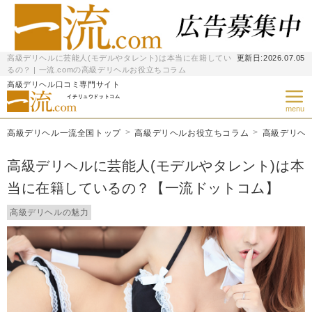
高級デリヘルに芸能人(モデルやタレント)は本当に在籍してい
更新日:
2026.07.05
るの？ | 一流.comの高級デリヘルお役立ちコラム
高級デリヘル口コミ専門サイト
イチリュウドットコム
menu
高級デリヘル一流全国トップ
高級デリヘルお役立ちコラム
高級デリヘ
高級デリヘルに芸能人(モデルやタレント)は本
当に在籍しているの？【一流ドットコム】
高級デリヘルの魅力