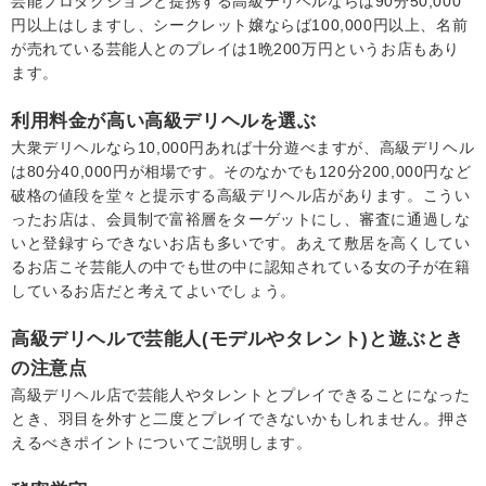
芸能プロダクションと提携する高級デリヘルならば90分50,000
円以上はしますし、シークレット嬢ならば100,000円以上、名前
が売れている芸能人とのプレイは1晩200万円というお店もあり
ます。
利用料金が高い高級デリヘルを選ぶ
大衆デリヘルなら10,000円あれば十分遊べますが、高級デリヘル
は80分40,000円が相場です。そのなかでも120分200,000円など
破格の値段を堂々と提示する高級デリヘル店があります。こうい
ったお店は、会員制で富裕層をターゲットにし、審査に通過しな
いと登録すらできないお店も多いです。あえて敷居を高くしてい
るお店こそ芸能人の中でも世の中に認知されている女の子が在籍
しているお店だと考えてよいでしょう。
高級デリヘルで芸能人(モデルやタレント)と遊ぶとき
の注意点
高級デリヘル店で芸能人やタレントとプレイできることになった
とき、羽目を外すと二度とプレイできないかもしれません。押さ
えるべきポイントについてご説明します。